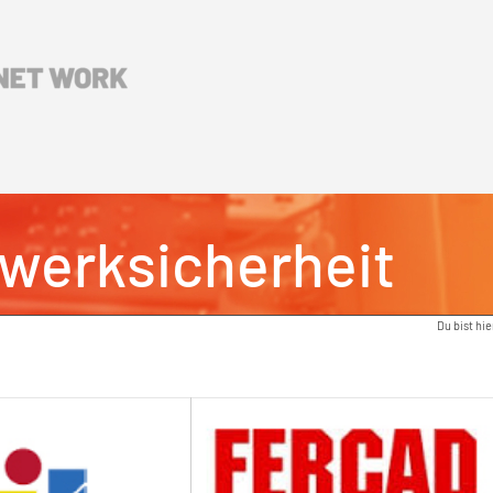
zwerksicherheit
Du bist hie