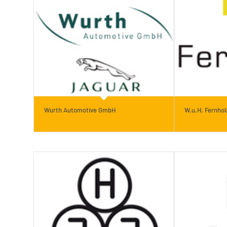
Wurth Automotive GmbH
W.u.H. Fernho