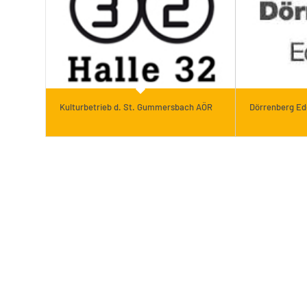
Kulturbetrieb d. St. Gummersbach AÖR
Dörrenberg Ed