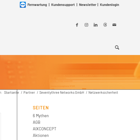
Fernwartung
|
Kundensupport
|
Newsletter
|
Kundenlogin
r:
Startseite
/
Partner
/
Seventythree Networks GmbH
/
Netzwerksicherheit
SEITEN
6 Mythen
AGB
AIXCONCEPT
Aktionen