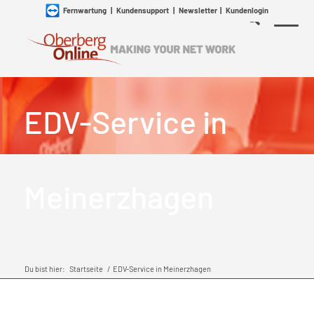
Fernwartung
|
Kundensupport
|
Newsletter
|
Kundenlogin
EDV-Service in
Meinerzhagen
Du bist hier:
Startseite
/
EDV-Service in Meinerzhagen