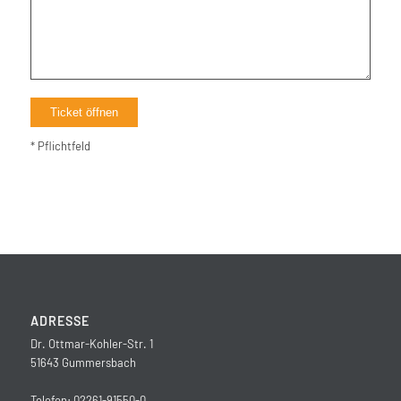
* Pflichtfeld
ADRESSE
Dr. Ottmar-Kohler-Str. 1
51643 Gummersbach
Telefon: 02261-91550-0