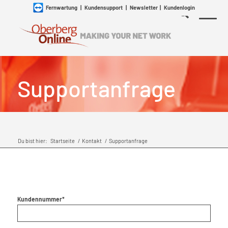
Fernwartung
|
Kundensupport
|
Newsletter
|
Kundenlogin
Supportanfrage
Du bist hier:
Startseite
/
Kontakt
/
Supportanfrage
Kundennummer*