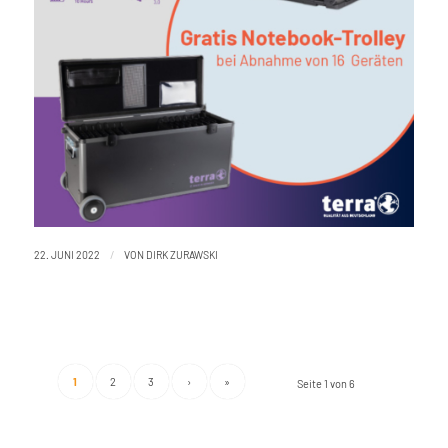
/
22. JUNI 2022
VON
DIRK ZURAWSKI
1
2
3
›
»
Seite 1 von 6