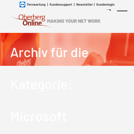
Fernwartung
|
Kundensupport
|
Newsletter
|
Kundenlogin
Archiv für die
Kategorie:
Microsoft