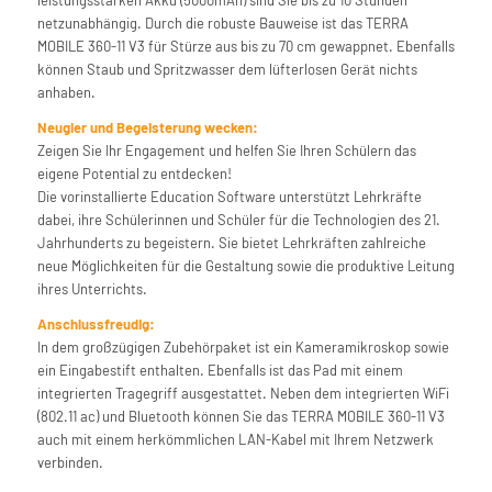
leistungsstarken Akku (5000mAh) sind Sie bis zu 10 Stunden
netzunabhängig. Durch die robuste Bauweise ist das TERRA
MOBILE 360-11 V3 für Stürze aus bis zu 70 cm gewappnet. Ebenfalls
können Staub und Spritzwasser dem lüfterlosen Gerät nichts
anhaben.
Neugier und Begeisterung wecken:
Zeigen Sie Ihr Engagement und helfen Sie Ihren Schülern das
eigene Potential zu entdecken!
Die vorinstallierte Education Software unterstützt Lehrkräfte
dabei, ihre Schülerinnen und Schüler für die Technologien des 21.
Jahrhunderts zu begeistern. Sie bietet Lehrkräften zahlreiche
neue Möglichkeiten für die Gestaltung sowie die produktive Leitung
ihres Unterrichts.
Anschlussfreudig:
In dem großzügigen Zubehörpaket ist ein Kameramikroskop sowie
ein Eingabestift enthalten. Ebenfalls ist das Pad mit einem
integrierten Tragegriff ausgestattet. Neben dem integrierten WiFi
(802.11 ac) und Bluetooth können Sie das TERRA MOBILE 360-11 V3
auch mit einem herkömmlichen LAN-Kabel mit Ihrem Netzwerk
verbinden.