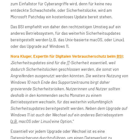
zum Einfallstor für Cyberangriffe wird, denn für keine neu
entdeckte Schwachstelle, oder Sicherheitslücke, wird am
Microsoft Patchday ein kostenloses Update bereit stehen.
Das BSI empfiehlt von daher den rechtzeitigen Umstieg auf ein
anderes Betriebssystem, für das weiterhin Sicherheitsupdates
bereitgestellt werden (z.B. das Unix-basierte macOS, oder Linux),
oder das Upgrade auf Windows 11.
Nora Kluger, Expertin für Digitalen Verbraucherschutz beim
BSI
:
Sicherheitsupdates sind für die
IT
-Sicherheit essentiell, weil
dadurch Sicherheitslücken geschlossen werden, die sonst von
Angreifenden ausgenutzt werden könnten. Die weitere Nutzung von
Windows
10 nach Ende des Supportzeitraums birgt daher
gravierende Sicherheitsrisiken. Nutzerinnen und Nutzer sollten
deshalb in den kommenden sechs Monaten zu einem
Betriebssystem wechseln, für das weiterhin vollumfänglich
Sicherheitsupdates bereitgestellt werden. Neben dem
Upgrade
auf
Windows
11 ist auch der Wechsel auf ein anderes Betriebssystem
(
z.B.
macOS
oder
Linux
) eine Option.
Essentiell vor jedem Upgrade oder Wechsel ist es eine
Datensicherung durchzuführen, um einen Datenverlust zu