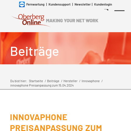
Fernwartung
|
Kundensupport
|
Newsletter
|
Kundenlogin
Beiträge
Du bist hier:
Startseite
/
Beiträge
/
Hersteller
/
Innovaphone
/
innovaphone Preisanpassung zum 15.04.2024
INNOVAPHONE
PREISANPASSUNG ZUM