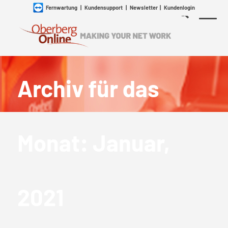
Fernwartung
|
Kundensupport
|
Newsletter
|
Kundenlogin
Archiv für das
Monat: Januar,
2021