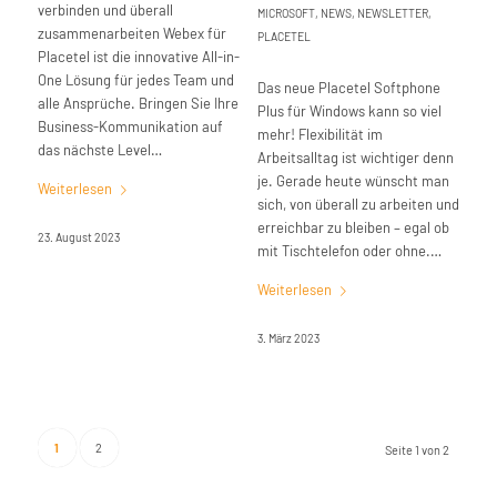
verbinden und überall
MICROSOFT
,
NEWS
,
NEWSLETTER
,
zusammenarbeiten Webex für
PLACETEL
Placetel ist die innovative All-in-
One Lösung für jedes Team und
Das neue Placetel Softphone
alle Ansprüche. Bringen Sie Ihre
Plus für Windows kann so viel
Business-Kommunikation auf
mehr! Flexibilität im
das nächste Level…
Arbeitsalltag ist wichtiger denn
je. Gerade heute wünscht man
Weiterlesen
sich, von überall zu arbeiten und
erreichbar zu bleiben – egal ob
23. August 2023
mit Tischtelefon oder ohne.…
Weiterlesen
3. März 2023
1
2
Seite 1 von 2