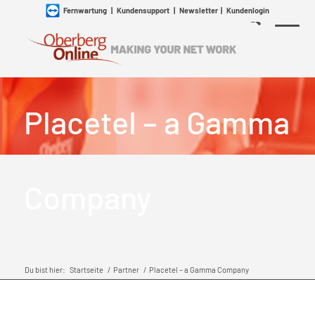
Fernwartung
|
Kundensupport
|
Newsletter
|
Kundenlogin
Placetel – a Gamma
Company
Du bist hier:
Startseite
/
Partner
/
Placetel – a Gamma Company