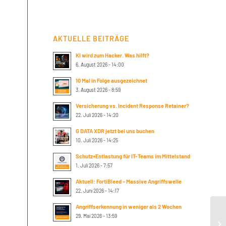
AKTUELLE BEITRÄGE
KI wird zum Hacker. Was hilft?
6. August 2026 - 14:00
10 Mal in Folge ausgezeichnet
3. August 2026 - 8:59
Versicherung vs. Incident Response Retainer?
22. Juli 2026 - 14:20
G DATA XDR jetzt bei uns buchen
10. Juli 2026 - 14:25
Schutz+Entlastung für IT-Teams im Mittelstand
1. Juli 2026 - 7:57
Aktuell: FortiBleed – Massive Angriffswelle
22. Juni 2026 - 14:17
Angriffserkennung in weniger als 2 Wochen
29. Mai 2026 - 13:59
To