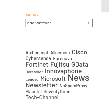
Yo
ARCHIV
Cisco
AixConcept
Allgemein
Cybersense
Forenova
Fortinet
GData
Fujitsu
Innovaphone
Hersteller
News
Microsoft
Lenovo
Newsletter
NoSpamProxy
Placetel
Seventythree
Tech-Channel