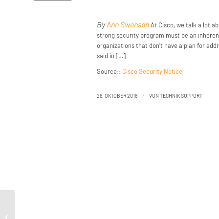
By
Ann Swenson
At Cisco, we talk a lot a
strong security program must be an inheren
organizations that don’t have a plan for addr
said in […]
Source::
Cisco Security Notice
/
26. OKTOBER 2016
VON
TECHNIK SUPPORT
Vulnerability Spotlight: LibTIFF Issues