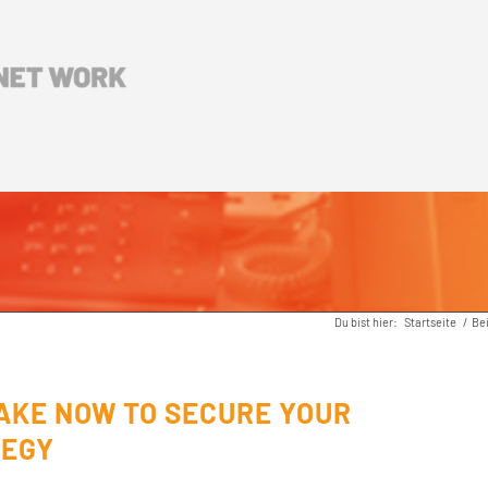
Du bist hier:
Startseite
/
Be
TAKE NOW TO SECURE YOUR
TEGY