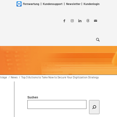
Fernwartung
|
Kundensupport
|
Newsletter
|
Kundenlogin
iträge
/
News
/
Top 3 Actions to Take Now to Secure Your Digitization Strategy
Suchen