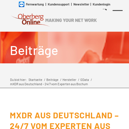
Fernwartung
|
Kundensupport
|
Newsletter
|
Kundenlogin
Beiträge
Du bist hier:
Startseite
/
Beiträge
/
Hersteller
/
GData
/
mXDR aus Deutschland – 24/7 vom Experten aus Bochum
MXDR AUS DEUTSCHLAND –
24/7 VOM EXPERTEN AUS