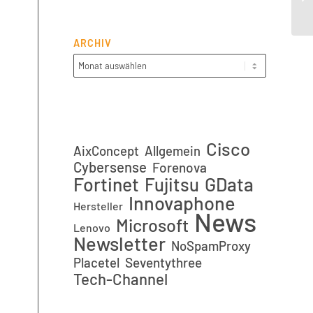
ne
ARCHIV
Cisco
AixConcept
Allgemein
Cybersense
Forenova
Fortinet
GData
Fujitsu
Innovaphone
Hersteller
News
Microsoft
Lenovo
Newsletter
NoSpamProxy
Placetel
Seventythree
Tech-Channel