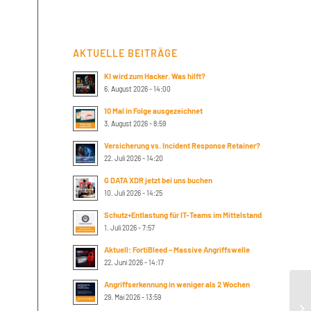
AKTUELLE BEITRÄGE
KI wird zum Hacker. Was hilft?
6. August 2026 - 14:00
10 Mal in Folge ausgezeichnet
3. August 2026 - 8:59
Versicherung vs. Incident Response Retainer?
22. Juli 2026 - 14:20
G DATA XDR jetzt bei uns buchen
10. Juli 2026 - 14:25
Schutz+Entlastung für IT-Teams im Mittelstand
1. Juli 2026 - 7:57
Aktuell: FortiBleed – Massive Angriffswelle
22. Juni 2026 - 14:17
Angriffserkennung in weniger als 2 Wochen
29. Mai 2026 - 13:59
Fo