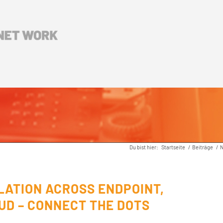
Du bist hier:
Startseite
/
Beiträge
/
LATION ACROSS ENDPOINT,
UD – CONNECT THE DOTS