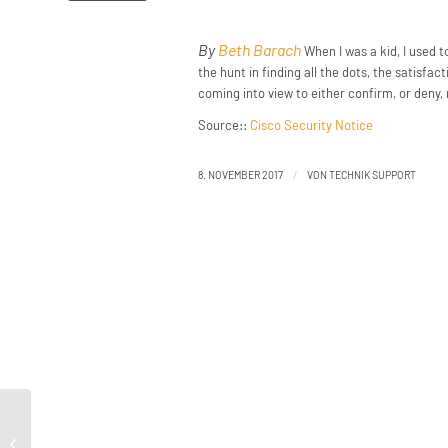
By
Beth Barach
When I was a kid, I used t
the hunt in finding all the dots, the satisfa
coming into view to either confirm, or deny,
Source::
Cisco Security Notice
/
8. NOVEMBER 2017
VON
TECHNIK SUPPORT
Fortinet Recommended in NSS Labs
Next-Generation Intrusion Prevention