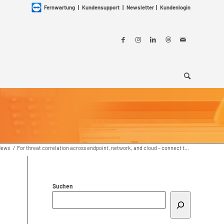
Fernwartung
|
Kundensupport
|
Newsletter
|
Kundenlogin
News
/
For threat correlation across endpoint, network, and cloud – connect t...
Suchen