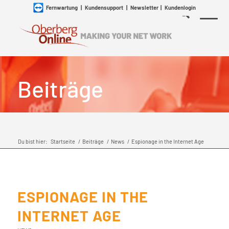
Fernwartung
|
Kundensupport
|
Newsletter
|
Kundenlogin
Beiträge
Du bist hier:
Startseite
/
Beiträge
/
News
/
Espionage in the Internet Age
ESPIONAGE IN THE
INTERNET AGE