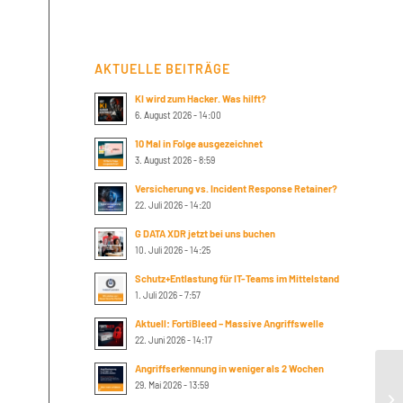
AKTUELLE BEITRÄGE
KI wird zum Hacker. Was hilft?
6. August 2026 - 14:00
10 Mal in Folge ausgezeichnet
3. August 2026 - 8:59
Versicherung vs. Incident Response Retainer?
22. Juli 2026 - 14:20
G DATA XDR jetzt bei uns buchen
10. Juli 2026 - 14:25
Schutz+Entlastung für IT-Teams im Mittelstand
1. Juli 2026 - 7:57
Aktuell: FortiBleed – Massive Angriffswelle
22. Juni 2026 - 14:17
Angriffserkennung in weniger als 2 Wochen
29. Mai 2026 - 13:59
Mi