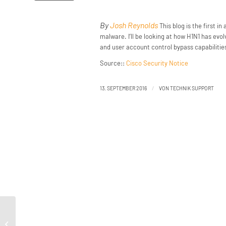
By
Josh Reynolds
This blog is the first in
malware. I’ll be looking at how H1N1 has evol
and user account control bypass capabilities
Source::
Cisco Security Notice
/
13. SEPTEMBER 2016
VON
TECHNIK SUPPORT
H1N1: Technical analysis reveals new