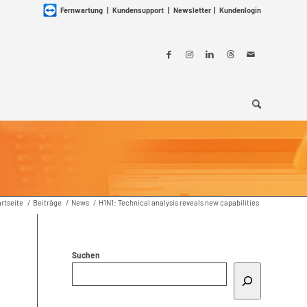
Fernwartung
|
Kundensupport
|
Newsletter
|
Kundenlogin
artseite
/
Beiträge
/
News
/
H1N1: Technical analysis reveals new capabilities
Suchen