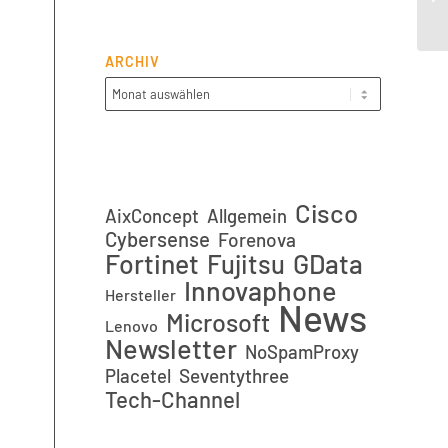
20
ARCHIV
Cisco
AixConcept
Allgemein
Cybersense
Forenova
Fortinet
GData
Fujitsu
Innovaphone
Hersteller
News
Microsoft
Lenovo
Newsletter
NoSpamProxy
Placetel
Seventythree
Tech-Channel