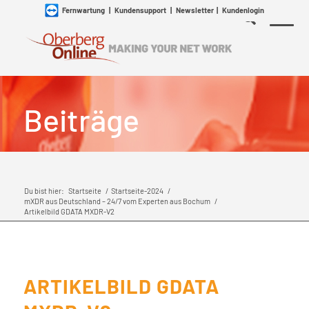
Fernwartung
|
Kundensupport
|
Newsletter
|
Kundenlogin
Beiträge
Du bist hier:
Startseite
/
Startseite-2024
/
mXDR aus Deutschland – 24/7 vom Experten aus Bochum
/
Artikelbild GDATA MXDR-V2
ARTIKELBILD GDATA