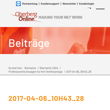
Fernwartung
|
Kundensupport
|
Newsletter
|
Kundenlogin
Beiträge
Du bist hier:
Startseite
/
Startseite-2024
/
Professionelle Ansagen für Ihre Telefonanlage
/
2017-04-06_10h43_28
2017-04-06_10H43_28