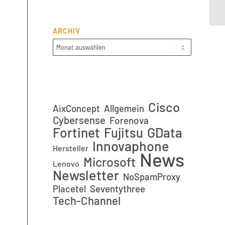
ARCHIV
Cisco
AixConcept
Allgemein
Cybersense
Forenova
Fortinet
GData
Fujitsu
Innovaphone
Hersteller
News
Microsoft
Lenovo
Newsletter
NoSpamProxy
Placetel
Seventythree
Tech-Channel