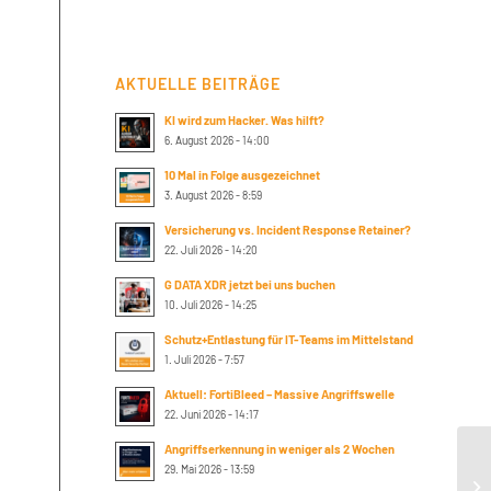
AKTUELLE BEITRÄGE
KI wird zum Hacker. Was hilft?
6. August 2026 - 14:00
10 Mal in Folge ausgezeichnet
3. August 2026 - 8:59
Versicherung vs. Incident Response Retainer?
22. Juli 2026 - 14:20
G DATA XDR jetzt bei uns buchen
10. Juli 2026 - 14:25
Schutz+Entlastung für IT-Teams im Mittelstand
1. Juli 2026 - 7:57
Aktuell: FortiBleed – Massive Angriffswelle
22. Juni 2026 - 14:17
Angriffserkennung in weniger als 2 Wochen
29. Mai 2026 - 13:59
Te