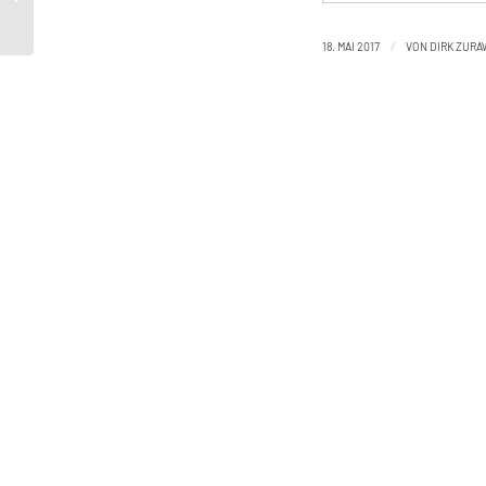
Available
/
18. MAI 2017
VON
DIRK ZURA