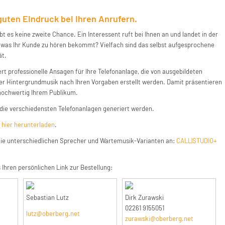
uten Eindruck bei Ihren Anrufern.
bt es keine zweite Chance. Ein Interessent ruft bei Ihnen an und landet in der
, was Ihr Kunde zu hören bekommt? Vielfach sind das selbst aufgesprochene
ät.
ert professionelle Ansagen für Ihre Telefonanlage, die von ausgebildeten
r Hintergrundmusik nach Ihren Vorgaben erstellt werden. Damit präsentieren
hochwertig Ihrem Publikum.
ie verschiedensten Telefonanlagen generiert werden.
e
hier herunterladen
.
 die unterschiedlichen Sprecher und Wartemusik-Varianten an:
CALL|STUDIO+
 Ihren persönlichen Link zur Bestellung:
Sebastian Lutz
Dirk Zurawski
02261 9155051
lutz@oberberg.net
zurawski@oberberg.net