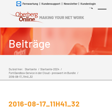
Fernwartung
|
Kundensupport
|
Newsletter
|
Kundenlogin
Beiträge
Du bist hier:
Startseite
/
Startseite-2024
/
FortiSandbox-Service in der Cloud – preiswert im Bundle
/
2016-08-17_11h41_32
2016-08-17_11H41_32