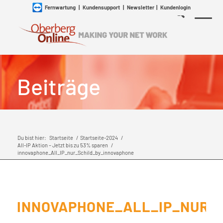
Fernwartung
|
Kundensupport
|
Newsletter
|
Kundenlogin
Beiträge
Du bist hier:
Startseite
/
Startseite-2024
/
All-IP Aktion – Jetzt bis zu 53% sparen
/
innovaphone_All_IP_nur_Schild_by_innovaphone
INNOVAPHONE_ALL_IP_NUR_