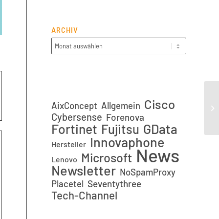
ARCHIV
Cisco
Ta
AixConcept
Allgemein
Co
Cybersense
Forenova
Fortinet
GData
Fujitsu
Innovaphone
Hersteller
News
Microsoft
Lenovo
Newsletter
NoSpamProxy
Placetel
Seventythree
Tech-Channel