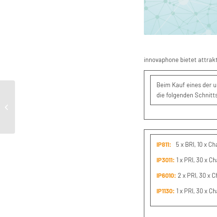
innovaphone bietet attrakt
Beim Kauf eines der 
die folgenden Schnitt
This Holiday Season – Buy One IoT
Device, Get Free CVEs
IP811:
5 x BRI, 10 x Ch
IP3011:
1 x PRI, 30 x C
IP6010:
2 x PRI, 30 x 
IP1130:
1 x PRI, 30 x C