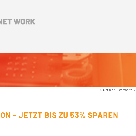
Du bist hier:
Startseite
/
ION – JETZT BIS ZU 53% SPAREN