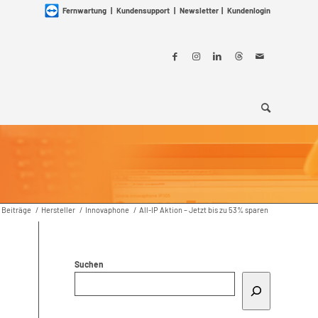
Fernwartung
|
Kundensupport
|
Newsletter
|
Kundenlogin
Beiträge
/
Hersteller
/
Innovaphone
/
All-IP Aktion – Jetzt bis zu 53% sparen
Suchen