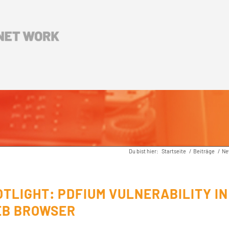
Du bist hier:
Startseite
/
Beiträge
/
Ne
TLIGHT: PDFIUM VULNERABILITY IN
EB BROWSER