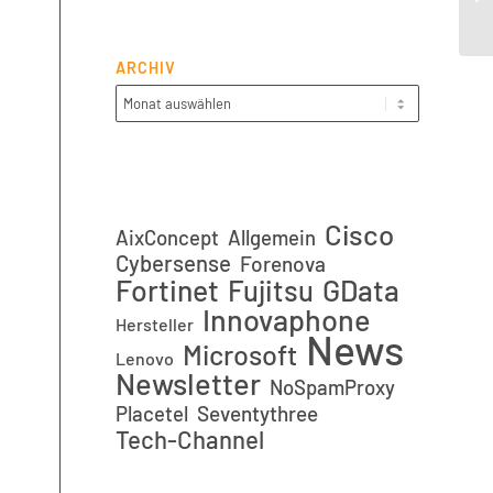
ARCHIV
Cisco
AixConcept
Allgemein
Cybersense
Forenova
Fortinet
GData
Fujitsu
Innovaphone
Hersteller
News
Microsoft
Lenovo
Newsletter
NoSpamProxy
Placetel
Seventythree
Tech-Channel