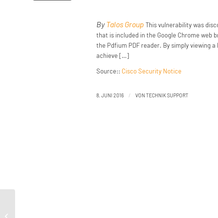
By
Talos Group
This vulnerability was dis
that is included in the Google Chrome web br
the Pdfium PDF reader. By simply viewing 
achieve […]
Source::
Cisco Security Notice
/
8. JUNI 2016
VON
TECHNIK SUPPORT
Vulnerability Spotlight: PDFium
Vulnerability in Google Chrome Web