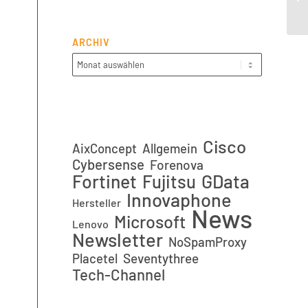
ARCHIV
Cisco
AixConcept
Allgemein
Cybersense
Forenova
Fortinet
GData
Fujitsu
Innovaphone
Hersteller
News
Microsoft
Lenovo
Newsletter
NoSpamProxy
Placetel
Seventythree
Tech-Channel