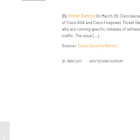
By
Omar Santos
On March 29, Cisco becam
of Cisco ASA and Cisco Firepower Threat Def
who are running specific releases of softwa
traffic. The issue […]
Source::
Cisco Security Notice
/
30. MÄRZ 2017
VON
TECHNIK SUPPORT
Urgent Proactive Customer