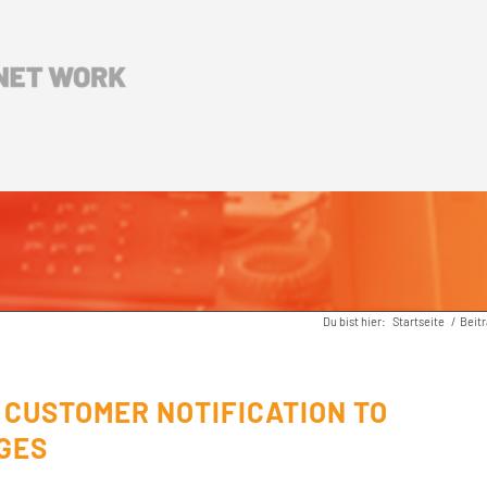
Du bist hier:
Startseite
/
Beit
 CUSTOMER NOTIFICATION TO
GES