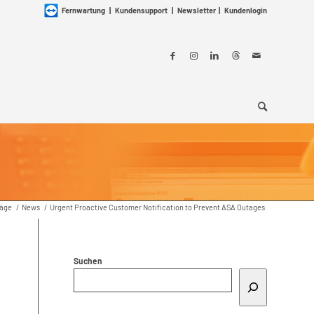
Fernwartung
|
Kundensupport
|
Newsletter
|
Kundenlogin
räge
/
News
/
Urgent Proactive Customer Notification to Prevent ASA Outages
Suchen