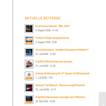
AKTUELLE BEITRÄGE
KI wird zum Hacker. Was hilft?
6. August 2026 - 14:00
10 Mal in Folge ausgezeichnet
3. August 2026 - 8:59
Versicherung vs. Incident Response Retainer?
22. Juli 2026 - 14:20
G DATA XDR jetzt bei uns buchen
10. Juli 2026 - 14:25
Schutz+Entlastung für IT-Teams im Mittelstand
1. Juli 2026 - 7:57
Aktuell: FortiBleed – Massive Angriffswelle
22. Juni 2026 - 14:17
Angriffserkennung in weniger als 2 Wochen
29. Mai 2026 - 13:59
Th