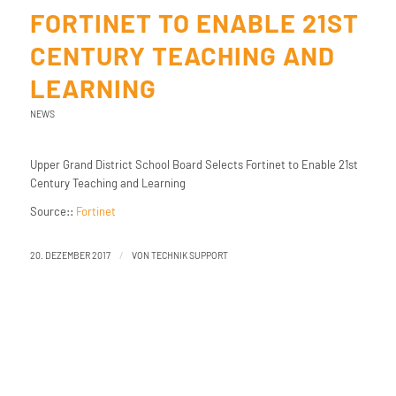
FORTINET TO ENABLE 21ST
CENTURY TEACHING AND
LEARNING
NEWS
Upper Grand District School Board Selects Fortinet to Enable 21st
Century Teaching and Learning
Source::
Fortinet
/
20. DEZEMBER 2017
VON
TECHNIK SUPPORT