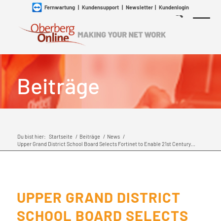
Fernwartung
|
Kundensupport
|
Newsletter
|
Kundenlogin
Beiträge
Du bist hier:
Startseite
/
Beiträge
/
News
/
Upper Grand District School Board Selects Fortinet to Enable 21st Century...
UPPER GRAND DISTRICT
SCHOOL BOARD SELECTS