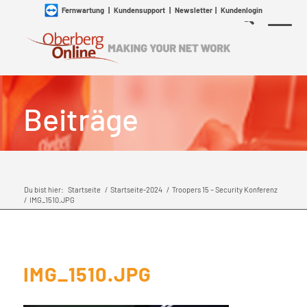
Fernwartung
|
Kundensupport
|
Newsletter
|
Kundenlogin
Beiträge
Du bist hier:
Startseite
/
Startseite-2024
/
Troopers 15 – Security Konferenz
/
IMG_1510.JPG
IMG_1510.JPG