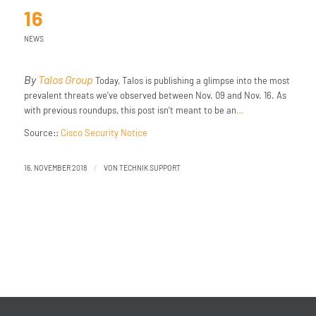
16
NEWS
By
Talos Group
Today, Talos is publishing a glimpse into the most
prevalent threats we’ve observed between Nov. 09 and Nov. 16. As
with previous roundups, this post isn’t meant to be an
…
Source::
Cisco Security Notice
/
16. NOVEMBER 2018
VON
TECHNIK SUPPORT