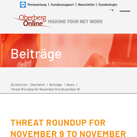
Fernwartung
|
Kundensupport
|
Newsletter
|
Kundenlogin
Beiträge
Du bist hier:
Startseite
/
Beiträge
/
News
/
Threat Roundup for November 9 to November 16
THREAT ROUNDUP FOR
NOVEMBER 9 TO NOVEMBER