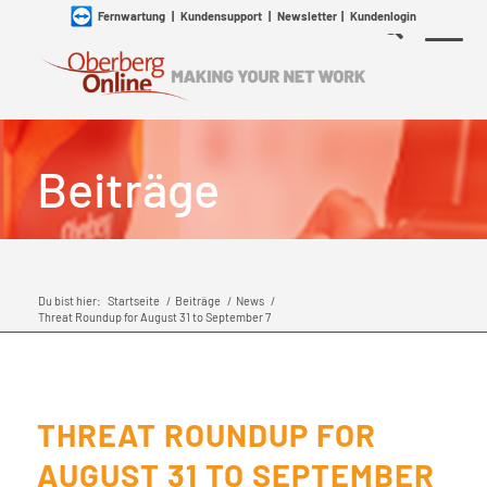
Fernwartung
|
Kundensupport
|
Newsletter
|
Kundenlogin
Beiträge
Du bist hier:
Startseite
/
Beiträge
/
News
/
Threat Roundup for August 31 to September 7
THREAT ROUNDUP FOR
AUGUST 31 TO SEPTEMBER