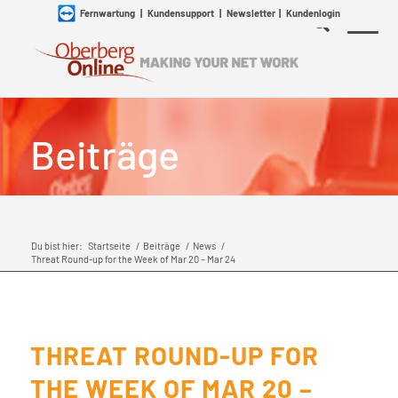
Fernwartung
|
Kundensupport
|
Newsletter
|
Kundenlogin
Beiträge
Du bist hier:
Startseite
/
Beiträge
/
News
/
Threat Round-up for the Week of Mar 20 – Mar 24
THREAT ROUND-UP FOR
THE WEEK OF MAR 20 –