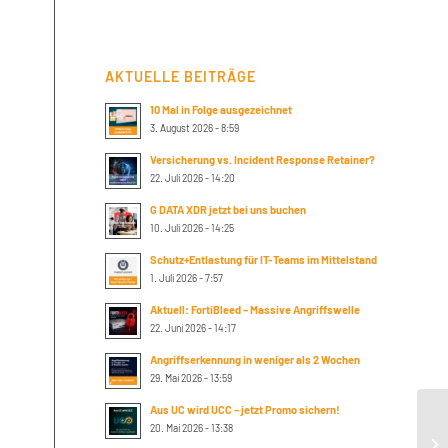
AKTUELLE BEITRÄGE
10 Mal in Folge ausgezeichnet
3. August 2026 - 8:59
Versicherung vs. Incident Response Retainer?
22. Juli 2026 - 14:20
G DATA XDR jetzt bei uns buchen
10. Juli 2026 - 14:25
Schutz+Entlastung für IT-Teams im Mittelstand
1. Juli 2026 - 7:57
Aktuell: FortiBleed – Massive Angriffswelle
22. Juni 2026 - 14:17
Angriffserkennung in weniger als 2 Wochen
29. Mai 2026 - 13:59
Aus UC wird UCC – jetzt Promo sichern!
Th
20. Mai 2026 - 13:38
En