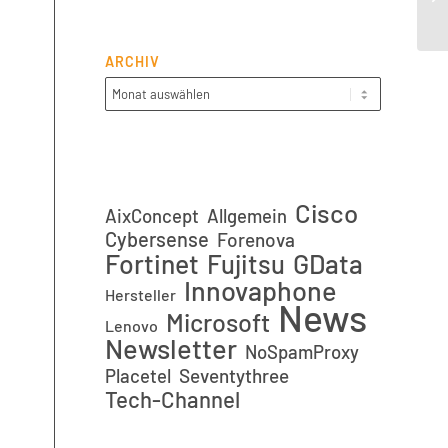
Zi
ARCHIV
Cisco
AixConcept
Allgemein
Cybersense
Forenova
Fortinet
GData
Fujitsu
Innovaphone
Hersteller
News
Microsoft
Lenovo
Newsletter
NoSpamProxy
Placetel
Seventythree
Tech-Channel