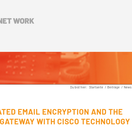
Du bist hier:
Startseite
/
Beiträge
/
News
ATED EMAIL ENCRYPTION AND THE
XGATEWAY WITH CISCO TECHNOLOGY