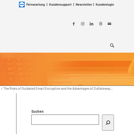
Fernwartung
|
Kundensupport
|
Newsletter
|
Kundenlogin
/
The Risks of Outdated Email Encryption and the Advantages of ZixGateway...
Suchen