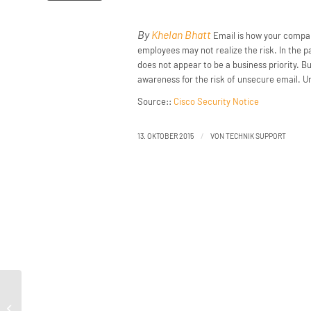
By
Khelan Bhatt
Email is how your company
employees may not realize the risk. In the pa
does not appear to be a business priority. B
awareness for the risk of unsecure email. Un
Source::
Cisco Security Notice
/
13. OKTOBER 2015
VON
TECHNIK SUPPORT
Tech-Channel –
Spritzwasserschutz bei