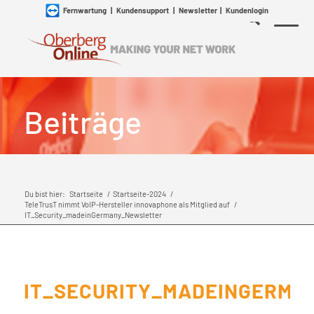
Fernwartung
|
Kundensupport
|
Newsletter
|
Kundenlogin
Beiträge
Du bist hier:
Startseite
/
Startseite-2024
/
TeleTrusT nimmt VoIP-Hersteller innovaphone als Mitglied auf
/
IT_Security_madeinGermany_Newsletter
IT_SECURITY_MADEINGERM