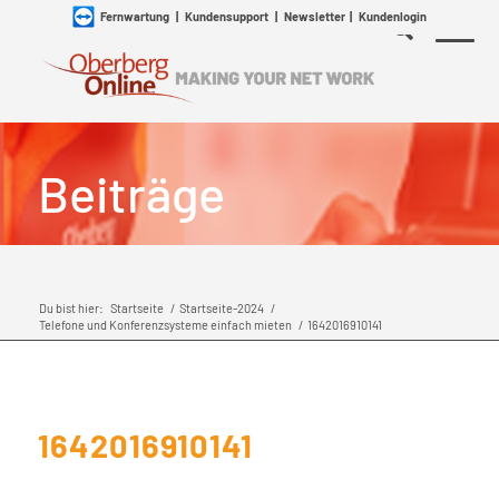
Fernwartung
|
Kundensupport
|
Newsletter
|
Kundenlogin
Beiträge
Du bist hier:
Startseite
/
Startseite-2024
/
Telefone und Konferenzsysteme einfach mieten
/
1642016910141
1642016910141