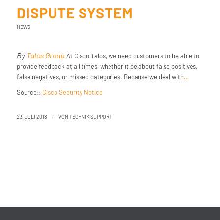
DISPUTE SYSTEM
NEWS
By
Talos Group
At Cisco Talos, we need customers to be able to
provide feedback at all times, whether it be about false positives,
false negatives, or missed categories. Because we deal with
…
Source::
Cisco Security Notice
/
23. JULI 2018
VON
TECHNIK SUPPORT