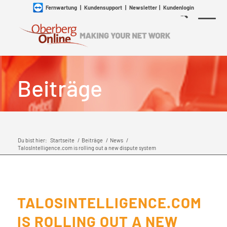
Fernwartung
|
Kundensupport
|
Newsletter
|
Kundenlogin
Beiträge
Du bist hier:
Startseite
/
Beiträge
/
News
/
TalosIntelligence.com is rolling out a new dispute system
TALOSINTELLIGENCE.COM
IS ROLLING OUT A NEW