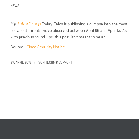
NEWS
By
Talos Group
Today, Talos is publishing a glimpse into the most
prevalent threats we’ve observed between April 06 and April 13. As
with previous round-ups, this post isn’t meant to be an
…
Source::
Cisco Security Notice
/
27. APRIL 2018
VON
TECHNIK SUPPORT