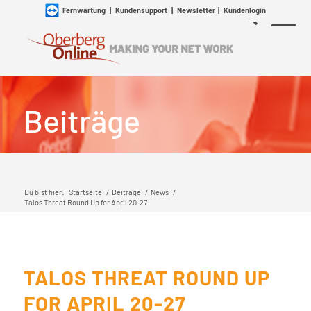
Fernwartung
|
Kundensupport
|
Newsletter
|
Kundenlogin
Beiträge
Du bist hier:
Startseite
/
Beiträge
/
News
/
Talos Threat Round Up for April 20-27
TALOS THREAT ROUND UP
FOR APRIL 20-27