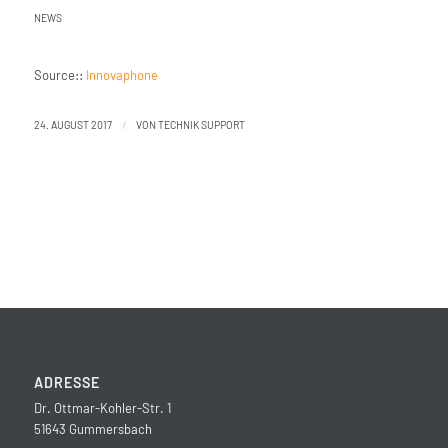
NEWS
Source::
Innovaphone
/
24. AUGUST 2017
VON
TECHNIK SUPPORT
ADRESSE
Dr. Ottmar-Kohler-Str. 1
51643 Gummersbach