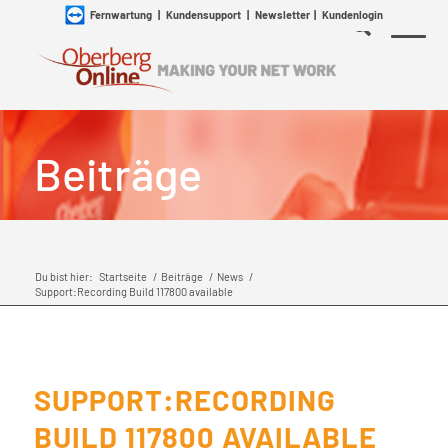
Fernwartung
|
Kundensupport
|
Newsletter
|
Kundenlogin
Beiträge
Du bist hier:
Startseite
/
Beiträge
/
News
/
Support:Recording Build 117800 available
SUPPORT:RECORDING
BUILD 117800 AVAILABLE