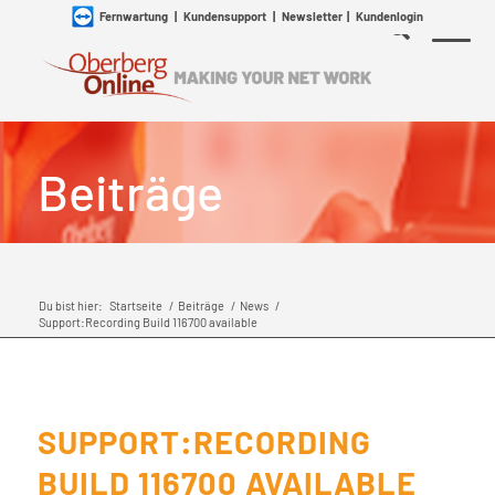
Fernwartung
|
Kundensupport
|
Newsletter
|
Kundenlogin
Beiträge
Du bist hier:
Startseite
/
Beiträge
/
News
/
Support:Recording Build 116700 available
SUPPORT:RECORDING
BUILD 116700 AVAILABLE