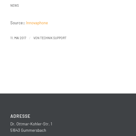
NEWS
Source::
Innovaphone
/
11. MAI 2017
VON
TECHNIK SUPPORT
ADRESSE
Dr. Ottmar-Kohler-Str. 1
51643 Gummersbach