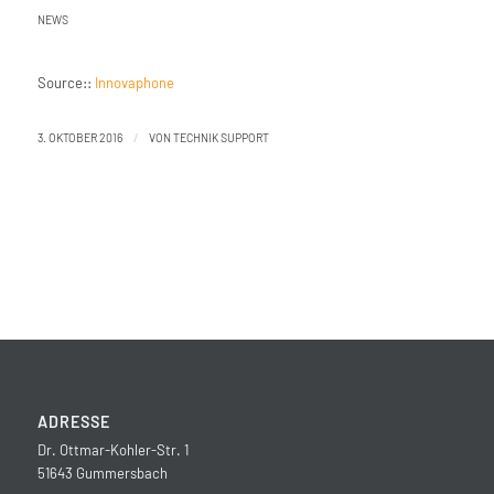
NEWS
Source::
Innovaphone
/
3. OKTOBER 2016
VON
TECHNIK SUPPORT
ADRESSE
Dr. Ottmar-Kohler-Str. 1
51643 Gummersbach