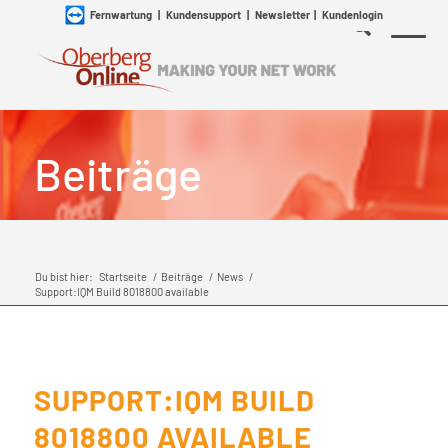
Fernwartung
|
Kundensupport
|
Newsletter
|
Kundenlogin
Beiträge
Du bist hier:
Startseite
/
Beiträge
/
News
/
Support:IQM Build 8018800 available
SUPPORT:IQM BUILD
8018800 AVAILABLE