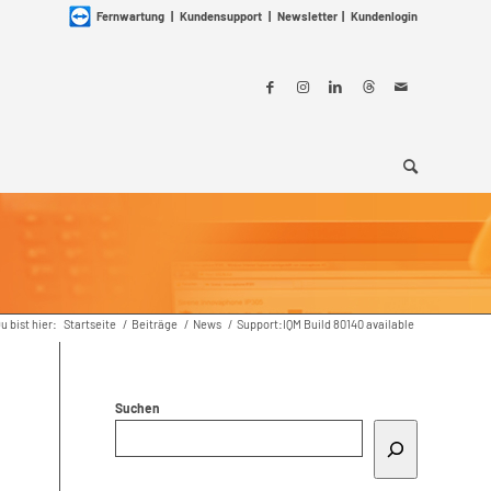
Fernwartung
|
Kundensupport
|
Newsletter
|
Kundenlogin
u bist hier:
Startseite
/
Beiträge
/
News
/
Support:IQM Build 80140 available
Suchen