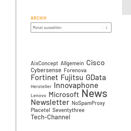
ARCHIV
Cisco
AixConcept
Allgemein
Cybersense
Forenova
Fortinet
GData
Fujitsu
Innovaphone
Hersteller
News
Microsoft
Lenovo
Newsletter
NoSpamProxy
Placetel
Seventythree
Tech-Channel