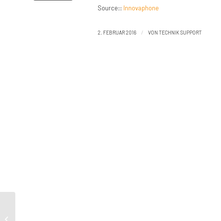
Source::
Innovaphone
/
2. FEBRUAR 2016
VON
TECHNIK SUPPORT
Are you protecting your organization
with comprehensive security and