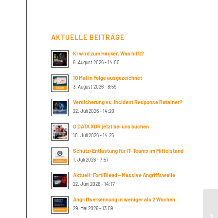
AKTUELLE BEITRÄGE
KI wird zum Hacker. Was hilft?
6. August 2026 - 14:00
10 Mal in Folge ausgezeichnet
3. August 2026 - 8:59
Versicherung vs. Incident Response Retainer?
22. Juli 2026 - 14:20
G DATA XDR jetzt bei uns buchen
10. Juli 2026 - 14:25
Schutz+Entlastung für IT-Teams im Mittelstand
1. Juli 2026 - 7:57
Aktuell: FortiBleed – Massive Angriffswelle
22. Juni 2026 - 14:17
Angriffserkennung in weniger als 2 Wochen
29. Mai 2026 - 13:59
Su