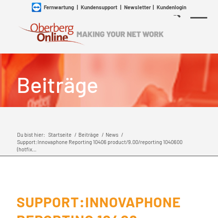
Fernwartung
|
Kundensupport
|
Newsletter
|
Kundenlogin
Beiträge
Du bist hier:
Startseite
/
Beiträge
/
News
/
Support:Innovaphone Reporting 10406 product/9.00/reporting 1040600
(hotfix...
SUPPORT:INNOVAPHONE