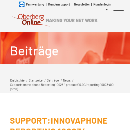
Fernwartung
|
Kundensupport
|
Newsletter
|
Kundenlogin
Beiträge
Du bist hier:
Startseite
/
Beiträge
/
News
/
Support:Innovaphone Reporting 100234 product/10.00/reporting 10023400
(sr38)...
SUPPORT:INNOVAPHONE