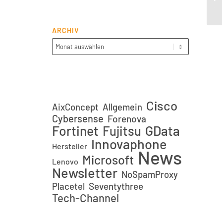
(sr
ARCHIV
Cisco
AixConcept
Allgemein
Cybersense
Forenova
Fortinet
GData
Fujitsu
Innovaphone
Hersteller
News
Microsoft
Lenovo
Newsletter
NoSpamProxy
Placetel
Seventythree
Tech-Channel