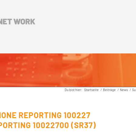
Du bist hier:
Startseite
/
Beiträge
/
News
/
Su
ONE REPORTING 100227
ORTING 10022700 (SR37)