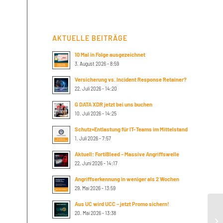
AKTUELLE BEITRÄGE
10 Mal in Folge ausgezeichnet
3. August 2026 - 8:59
Versicherung vs. Incident Response Retainer?
22. Juli 2026 - 14:20
G DATA XDR jetzt bei uns buchen
10. Juli 2026 - 14:25
Schutz+Entlastung für IT-Teams im Mittelstand
1. Juli 2026 - 7:57
Aktuell: FortiBleed – Massive Angriffswelle
22. Juni 2026 - 14:17
Angriffserkennung in weniger als 2 Wochen
29. Mai 2026 - 13:59
Aus UC wird UCC – jetzt Promo sichern!
Su
20. Mai 2026 - 13:38
10