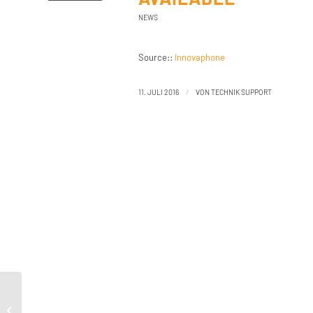
NEWS
Source::
Innovaphone
/
11. JULI 2016
VON
TECHNIK SUPPORT
Support:Innovaphone Fax 100227
product/10.00/faxserver 10022700