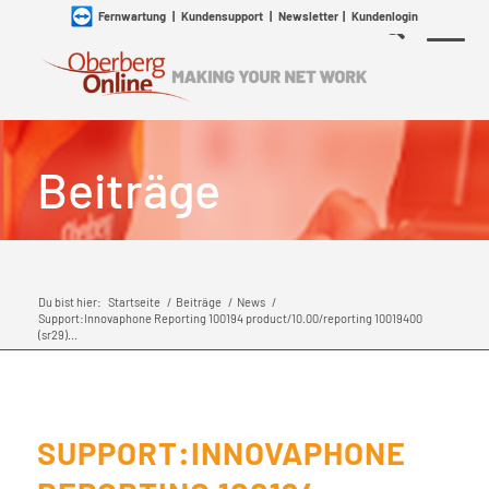
Fernwartung
|
Kundensupport
|
Newsletter
|
Kundenlogin
Beiträge
Du bist hier:
Startseite
/
Beiträge
/
News
/
Support:Innovaphone Reporting 100194 product/10.00/reporting 10019400
(sr29)...
SUPPORT:INNOVAPHONE