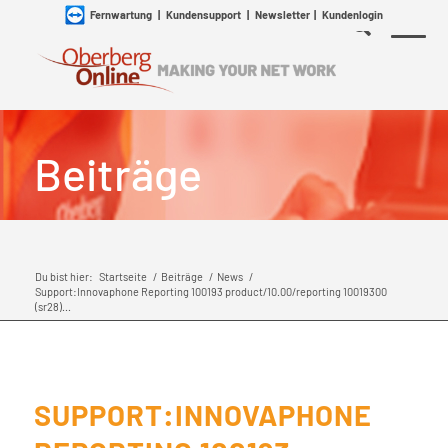
Fernwartung
|
Kundensupport
|
Newsletter
|
Kundenlogin
Beiträge
Du bist hier:
Startseite
/
Beiträge
/
News
/
Support:Innovaphone Reporting 100193 product/10.00/reporting 10019300
(sr28)...
SUPPORT:INNOVAPHONE