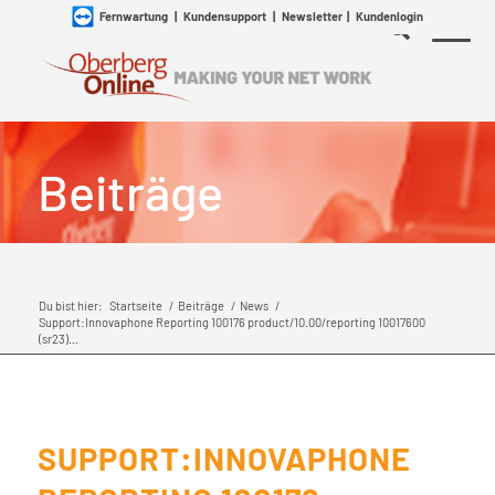
Fernwartung
|
Kundensupport
|
Newsletter
|
Kundenlogin
Beiträge
Du bist hier:
Startseite
/
Beiträge
/
News
/
Support:Innovaphone Reporting 100176 product/10.00/reporting 10017600
(sr23)...
SUPPORT:INNOVAPHONE