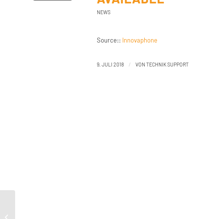
NEWS
Source::
Innovaphone
/
9. JULI 2018
VON
TECHNIK SUPPORT
Support:Innovaphone Exchange
Calendar Connector 100257