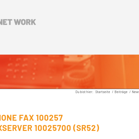
Du bist hier:
Startseite
/
Beiträge
/
New
ONE FAX 100257
SERVER 10025700 (SR52)