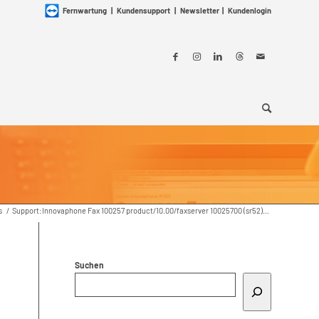
Fernwartung
|
Kundensupport
|
Newsletter
|
Kundenlogin
s
/
Support:Innovaphone Fax 100257 product/10.00/faxserver 10025700 (sr52)...
Suchen