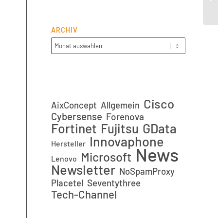
10
ARCHIV
Cisco
AixConcept
Allgemein
Cybersense
Forenova
Fortinet
GData
Fujitsu
Innovaphone
Hersteller
News
Microsoft
Lenovo
Newsletter
NoSpamProxy
Placetel
Seventythree
Tech-Channel