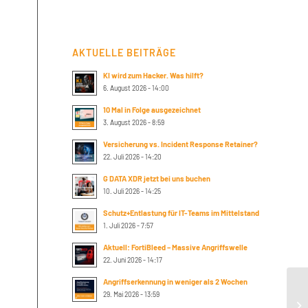
AKTUELLE BEITRÄGE
KI wird zum Hacker. Was hilft?
6. August 2026 - 14:00
10 Mal in Folge ausgezeichnet
3. August 2026 - 8:59
Versicherung vs. Incident Response Retainer?
22. Juli 2026 - 14:20
G DATA XDR jetzt bei uns buchen
10. Juli 2026 - 14:25
Schutz+Entlastung für IT-Teams im Mittelstand
1. Juli 2026 - 7:57
Aktuell: FortiBleed – Massive Angriffswelle
22. Juni 2026 - 14:17
Angriffserkennung in weniger als 2 Wochen
Su
29. Mai 2026 - 13:59
10