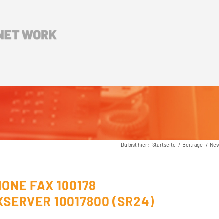
Du bist hier:
Startseite
/
Beiträge
/
Ne
ONE FAX 100178
SERVER 10017800 (SR24)