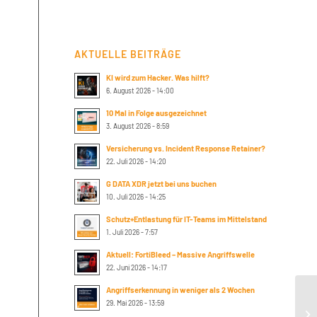
AKTUELLE BEITRÄGE
KI wird zum Hacker. Was hilft?
6. August 2026 - 14:00
10 Mal in Folge ausgezeichnet
3. August 2026 - 8:59
Versicherung vs. Incident Response Retainer?
22. Juli 2026 - 14:20
G DATA XDR jetzt bei uns buchen
10. Juli 2026 - 14:25
Schutz+Entlastung für IT-Teams im Mittelstand
1. Juli 2026 - 7:57
Aktuell: FortiBleed – Massive Angriffswelle
22. Juni 2026 - 14:17
Angriffserkennung in weniger als 2 Wochen
Su
29. Mai 2026 - 13:59
pr