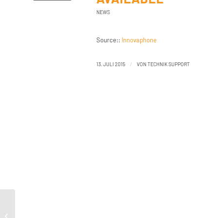
NEWS
Source::
Innovaphone
/
13. JULI 2015
VON
TECHNIK SUPPORT
Support:Innovaphone Exchange
Calendar Connector 100178