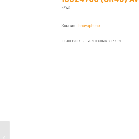
NEWS
Source::
Innovaphone
/
10. JULI 2017
VON
TECHNIK SUPPORT
Support:Linux Application Platform
100247 product/10.00/linux 10024700