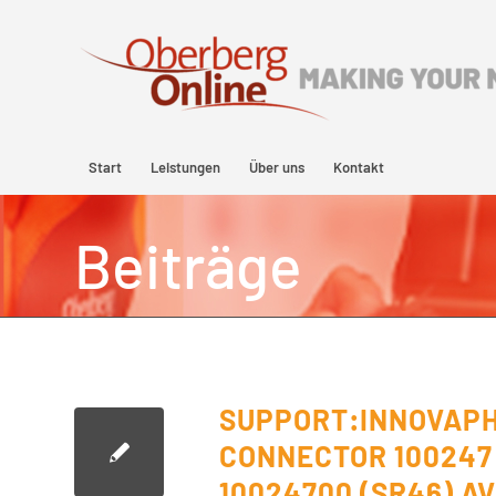
Start
Leistungen
Über uns
Kontakt
Beiträge
SUPPORT:INNOVAP
CONNECTOR 100247
10024700 (SR46) A