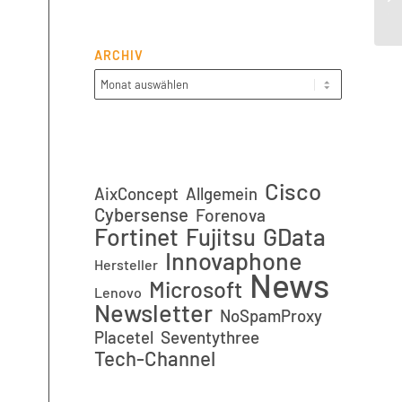
(sr
ARCHIV
Cisco
AixConcept
Allgemein
Cybersense
Forenova
Fortinet
GData
Fujitsu
Innovaphone
Hersteller
News
Microsoft
Lenovo
Newsletter
NoSpamProxy
Placetel
Seventythree
Tech-Channel