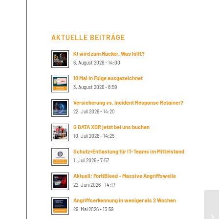
AKTUELLE BEITRÄGE
KI wird zum Hacker. Was hilft?
6. August 2026 - 14:00
10 Mal in Folge ausgezeichnet
3. August 2026 - 8:59
Versicherung vs. Incident Response Retainer?
22. Juli 2026 - 14:20
G DATA XDR jetzt bei uns buchen
10. Juli 2026 - 14:25
Schutz+Entlastung für IT-Teams im Mittelstand
1. Juli 2026 - 7:57
Aktuell: FortiBleed – Massive Angriffswelle
22. Juni 2026 - 14:17
Angriffserkennung in weniger als 2 Wochen
Su
29. Mai 2026 - 13:59
pr