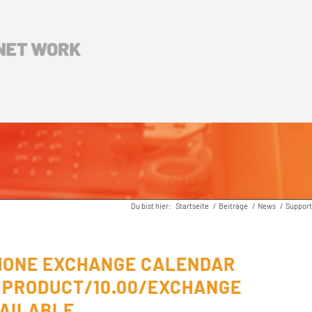
Du bist hier:
Startseite
/
Beiträge
/
News
/
Support
HONE EXCHANGE CALENDAR
 PRODUCT/10.00/EXCHANGE
VAILABLE