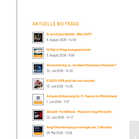
AKTUELLE BEITRÄGE
KI wird zum Hacker. Was hilft?
6. August 2026 - 14:00
10 Mal in Folge ausgezeichnet
3. August 2026 - 8:59
Versicherung vs. Incident Response Retainer?
22. Juli 2026 - 14:20
G DATA XDR jetzt bei uns buchen
10. Juli 2026 - 14:25
Schutz+Entlastung für IT-Teams im Mittelstand
1. Juli 2026 - 7:57
Aktuell: FortiBleed – Massive Angriffswelle
22. Juni 2026 - 14:17
Angriffserkennung in weniger als 2 Wochen
Su
29. Mai 2026 - 13:59
pr