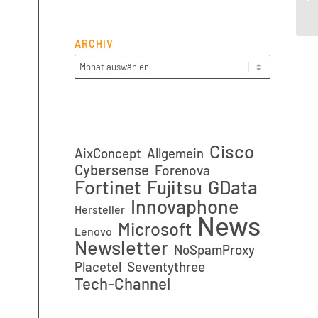
(sr
ARCHIV
Cisco
AixConcept
Allgemein
Cybersense
Forenova
Fortinet
GData
Fujitsu
Innovaphone
Hersteller
News
Microsoft
Lenovo
Newsletter
NoSpamProxy
Placetel
Seventythree
Tech-Channel