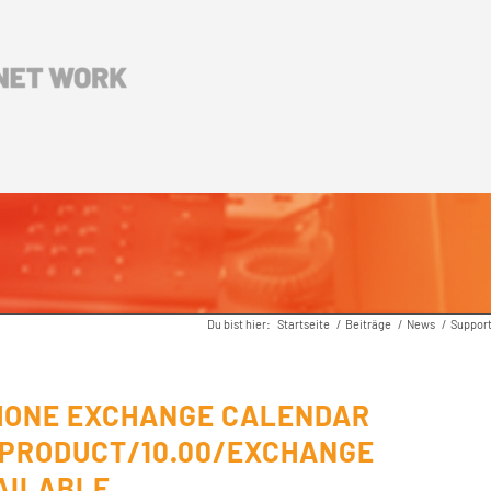
Du bist hier:
Startseite
/
Beiträge
/
News
/
Support
HONE EXCHANGE CALENDAR
 PRODUCT/10.00/EXCHANGE
VAILABLE