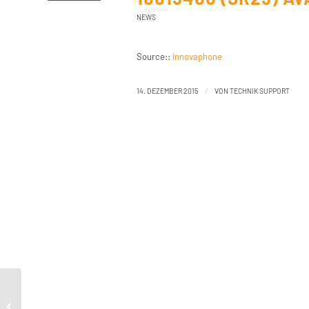
NEWS
Source::
Innovaphone
/
14. DEZEMBER 2015
VON
TECHNIK SUPPORT
Support:Linux Application Platform
100194 product/10.00/linux 10019400