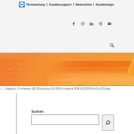
Fernwartung
|
Kundensupport
|
Newsletter
|
Kundenlogin
s
/
Support:Firmware V9.00 product/9.00/firmware 906143300 (hotfix 53) ava...
Suchen