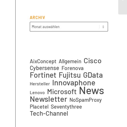
(ho
ARCHIV
Cisco
AixConcept
Allgemein
Cybersense
Forenova
Fortinet
GData
Fujitsu
Innovaphone
Hersteller
News
Microsoft
Lenovo
Newsletter
NoSpamProxy
Placetel
Seventythree
Tech-Channel