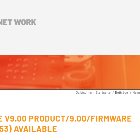
Du bist hier:
Startseite
/
Beiträge
/
New
 V9.00 PRODUCT/9.00/FIRMWARE
 53) AVAILABLE