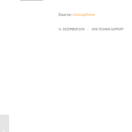
Source::
Innovaphone
/
14. DEZEMBER 2015
VON
TECHNIK SUPPORT
Support:Firmware V11r2
product/11r2/firmware 11334500 (sr 7)