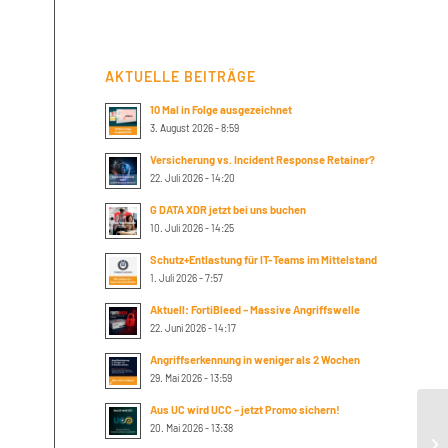
AKTUELLE BEITRÄGE
10 Mal in Folge ausgezeichnet
3. August 2026 - 8:59
Versicherung vs. Incident Response Retainer?
22. Juli 2026 - 14:20
G DATA XDR jetzt bei uns buchen
10. Juli 2026 - 14:25
Schutz+Entlastung für IT-Teams im Mittelstand
1. Juli 2026 - 7:57
Aktuell: FortiBleed – Massive Angriffswelle
22. Juni 2026 - 14:17
Angriffserkennung in weniger als 2 Wochen
29. Mai 2026 - 13:59
Aus UC wird UCC – jetzt Promo sichern!
Su
20. Mai 2026 - 13:38
pr