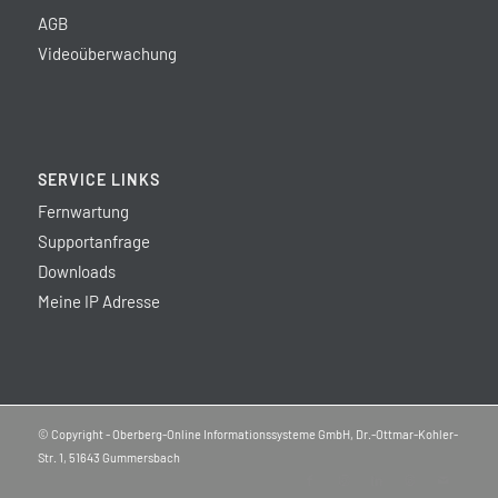
AGB
Videoüberwachung
SERVICE LINKS
Fernwartung
Supportanfrage
Downloads
Meine IP Adresse
© Copyright - Oberberg-Online Informationssysteme GmbH, Dr.-Ottmar-Kohler-
Str. 1, 51643 Gummersbach