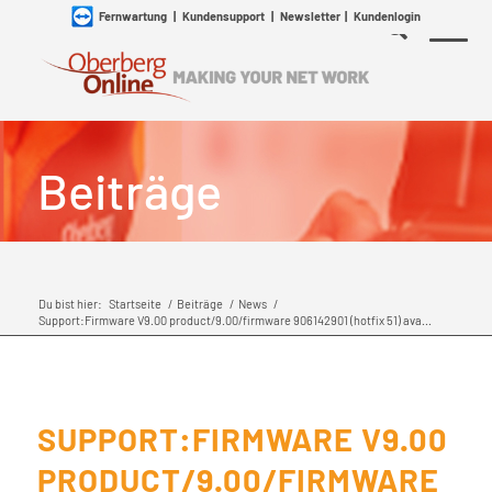
Fernwartung
|
Kundensupport
|
Newsletter
|
Kundenlogin
Beiträge
Du bist hier:
Startseite
/
Beiträge
/
News
/
Support:Firmware V9.00 product/9.00/firmware 906142901 (hotfix 51) ava...
SUPPORT:FIRMWARE V9.00
PRODUCT/9.00/FIRMWARE