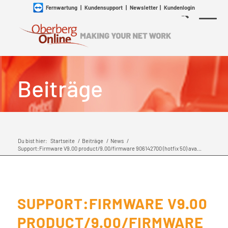
Fernwartung
|
Kundensupport
|
Newsletter
|
Kundenlogin
Beiträge
Du bist hier:
Startseite
/
Beiträge
/
News
/
Support:Firmware V9.00 product/9.00/firmware 906142700 (hotfix 50) ava...
SUPPORT:FIRMWARE V9.00
PRODUCT/9.00/FIRMWARE