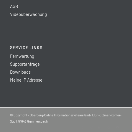
AGB
Videoüberwachung
SERVICE LINKS
Fernwartung
Supportanfrage
Downloads
Meine IP Adresse
© Copyright - Oberberg-Online Informationssysteme GmbH, Dr.-Ottmar-Kohler-
Str. 1, 51643 Gummersbach