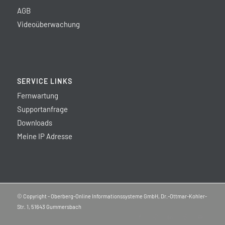
AGB
Videoüberwachung
SERVICE LINKS
Fernwartung
Supportanfrage
Downloads
Meine IP Adresse
© Copyright - Oberberg-Online Informationssysteme GmbH, Dr.-Ottmar-Kohler-
Str. 1, 51643 Gummersbach