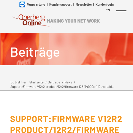
Fernwartung
|
Kundensupport
|
Newsletter
|
Kundenlogin
Beiträge
Du bist hier:
Startseite
/
Beiträge
/
News
/
Support:Firmware V12r2 product/12r2/firmware 12541400 (sr 14) availabl...
SUPPORT:FIRMWARE V12R2
PRODUCT/12R2/FIRMWARE