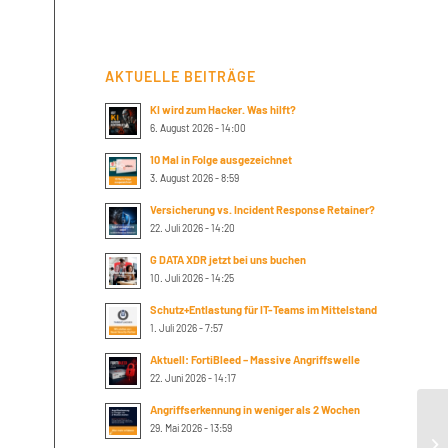
AKTUELLE BEITRÄGE
KI wird zum Hacker. Was hilft?
6. August 2026 - 14:00
10 Mal in Folge ausgezeichnet
3. August 2026 - 8:59
Versicherung vs. Incident Response Retainer?
22. Juli 2026 - 14:20
G DATA XDR jetzt bei uns buchen
10. Juli 2026 - 14:25
Schutz+Entlastung für IT-Teams im Mittelstand
1. Juli 2026 - 7:57
Aktuell: FortiBleed – Massive Angriffswelle
22. Juni 2026 - 14:17
Angriffserkennung in weniger als 2 Wochen
Su
29. Mai 2026 - 13:59
pr