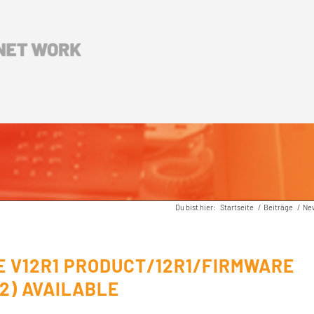
Du bist hier:
Startseite
/
Beiträge
/
Ne
 V12R1 PRODUCT/12R1/FIRMWARE
 2) AVAILABLE