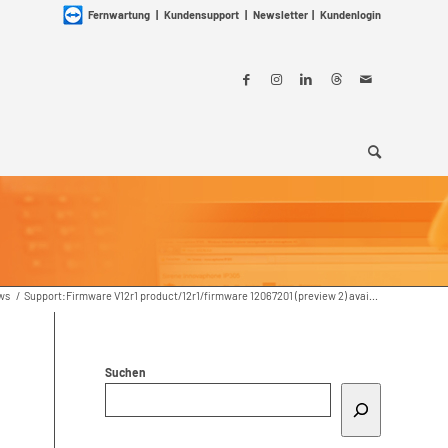
Fernwartung
|
Kundensupport
|
Newsletter
|
Kundenlogin
ws
/
Support:Firmware V12r1 product/12r1/firmware 12067201 (preview 2) avai...
Suchen