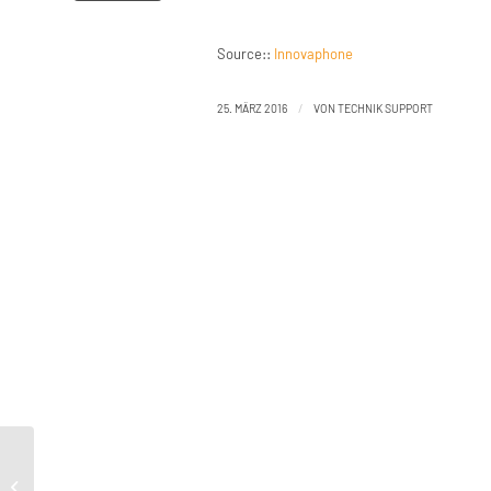
Source::
Innovaphone
/
25. MÄRZ 2016
VON
TECHNIK SUPPORT
Howto:Feature List in English