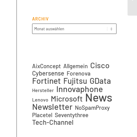
(p
ARCHIV
Cisco
AixConcept
Allgemein
Cybersense
Forenova
Fortinet
GData
Fujitsu
Innovaphone
Hersteller
News
Microsoft
Lenovo
Newsletter
NoSpamProxy
Placetel
Seventythree
Tech-Channel