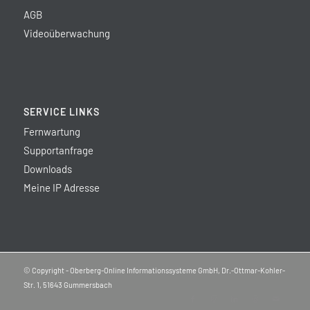
AGB
Videoüberwachung
SERVICE LINKS
Fernwartung
Supportanfrage
Downloads
Meine IP Adresse
© Copyright - Oberberg-Online Informationssysteme GmbH, Dr.-Ottmar-Kohler-
Str. 1, 51643 Gummersbach