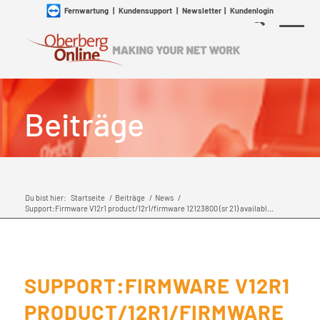
Fernwartung
|
Kundensupport
|
Newsletter
|
Kundenlogin
Beiträge
Du bist hier:
Startseite
/
Beiträge
/
News
/
Support:Firmware V12r1 product/12r1/firmware 12123800 (sr 21) availabl...
SUPPORT:FIRMWARE V12R1
PRODUCT/12R1/FIRMWARE